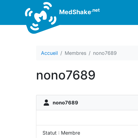
.net
MedShake
Accueil
Membres
nono7689
nono7689
nono7689
Statut : Membre