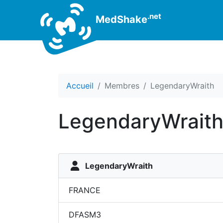
.net
MedShake
Accueil
Membres
LegendaryWraith
LegendaryWrait
LegendaryWraith
FRANCE
DFASM3