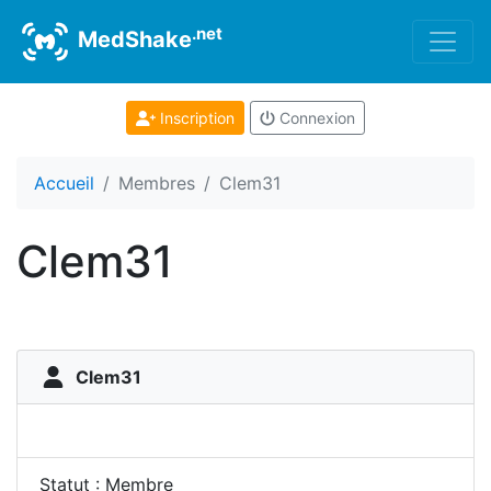
.net
MedShake
Inscription
Connexion
Accueil
Membres
Clem31
Clem31
Clem31
Statut : Membre