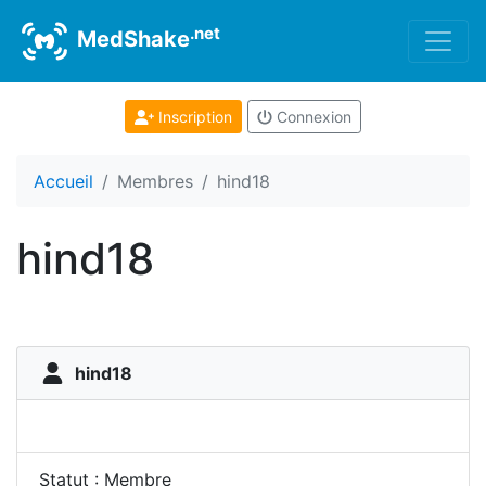
.net
MedShake
Inscription
Connexion
Accueil
Membres
hind18
hind18
hind18
Statut : Membre