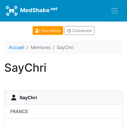
.net
MedShake
Inscription
Connexion
Accueil
Membres
SayChri
SayChri
SayChri
FRANCE