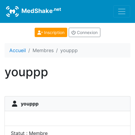
.net
MedShake
Inscription
Connexion
Accueil
Membres
youppp
youppp
youppp
Statut : Membre