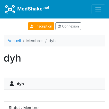
.net
MedShake
Inscription
Connexion
Accueil
Membres
dyh
dyh
dyh
Statut : Membre