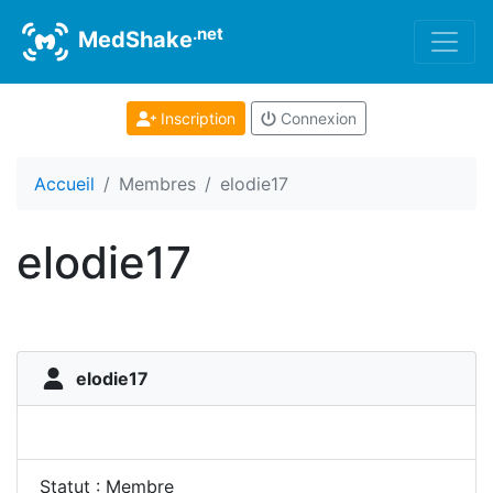
.net
MedShake
Inscription
Connexion
Accueil
Membres
elodie17
elodie17
elodie17
Statut : Membre