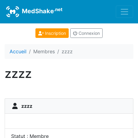
.net
MedShake
Inscription
Connexion
Accueil
Membres
zzzz
zzzz
zzzz
Statut : Membre