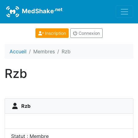
.net
MedShake
Inscription
Connexion
Accueil
Membres
Rzb
Rzb
Rzb
Statut : Membre