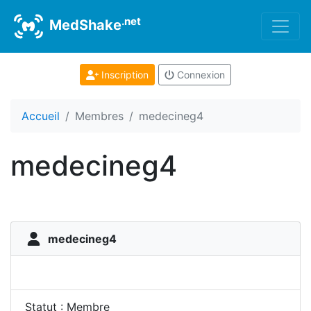
.net
MedShake
Inscription
Connexion
Accueil
Membres
medecineg4
medecineg4
medecineg4
Statut : Membre