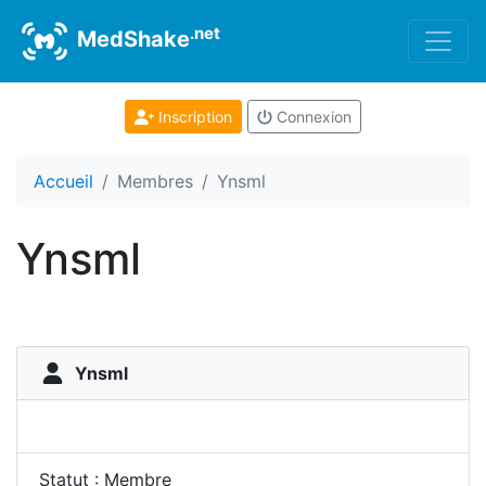
.net
MedShake
Inscription
Connexion
Accueil
Membres
Ynsml
Ynsml
Ynsml
Statut : Membre