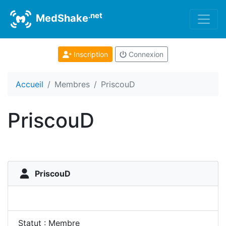
.net
MedShake
Inscription
Connexion
Accueil
Membres
PriscouD
PriscouD
PriscouD
Statut : Membre