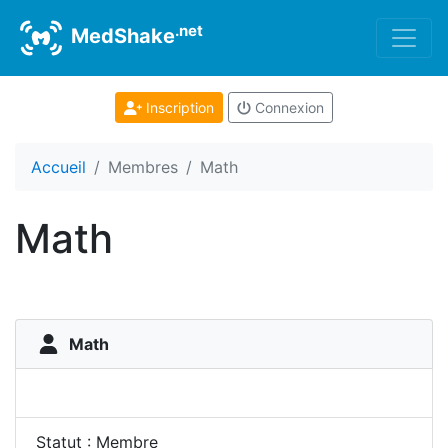
.net
MedShake
Inscription
Connexion
Accueil
Membres
Math
Math
Math
Statut : Membre