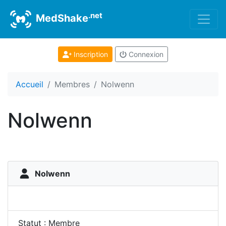
.net
MedShake
Inscription
Connexion
Accueil
Membres
Nolwenn
Nolwenn
Nolwenn
Statut : Membre