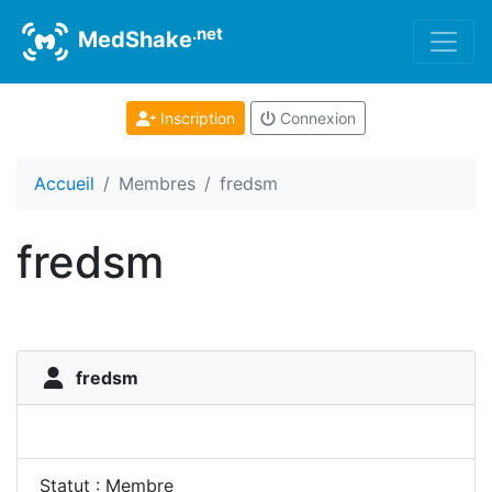
.net
MedShake
Inscription
Connexion
Accueil
Membres
fredsm
fredsm
fredsm
Statut : Membre