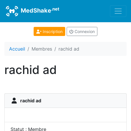
.net
MedShake
Inscription
Connexion
Accueil
Membres
rachid ad
rachid ad
rachid ad
Statut : Membre