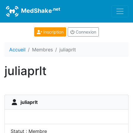
.net
MedShake
Inscription
Connexion
Accueil
Membres
juliaprlt
juliaprlt
juliaprlt
Statut : Membre