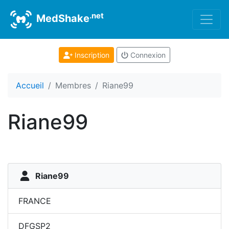
.net
MedShake
Inscription
Connexion
Accueil
Membres
Riane99
Riane99
Riane99
FRANCE
DFGSP2