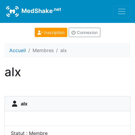
.net
MedShake
Inscription
Connexion
Accueil
Membres
alx
alx
alx
Statut : Membre