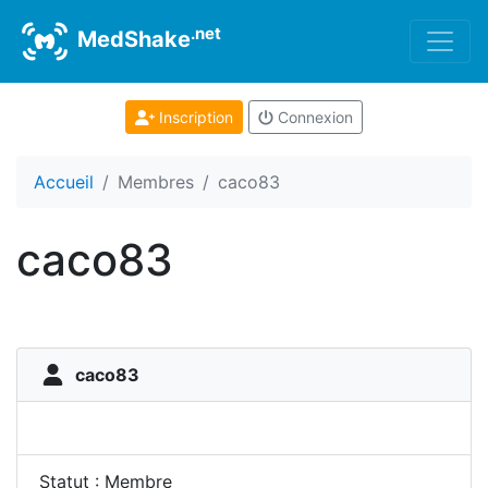
.net
MedShake
Inscription
Connexion
Accueil
Membres
caco83
caco83
caco83
Statut : Membre