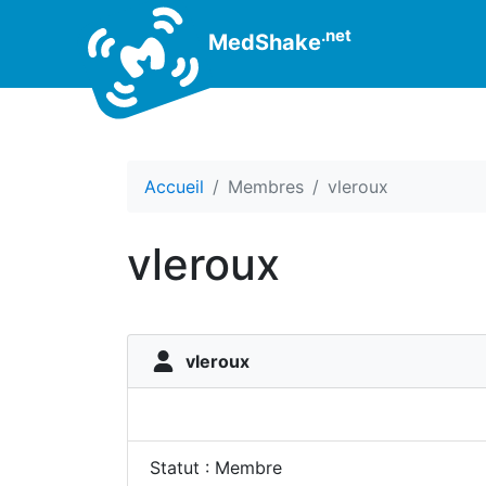
.net
MedShake
Accueil
Membres
vleroux
vleroux
vleroux
Statut : Membre