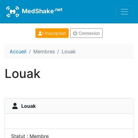
.net
MedShake
Inscription
Connexion
Accueil
Membres
Louak
Louak
Louak
Statut : Membre