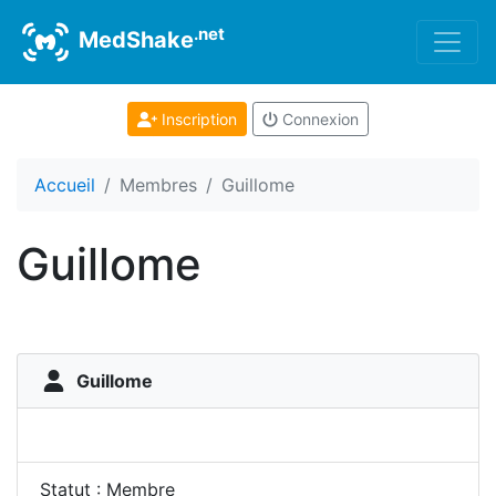
.net
MedShake
Inscription
Connexion
Accueil
Membres
Guillome
Guillome
Guillome
Statut : Membre