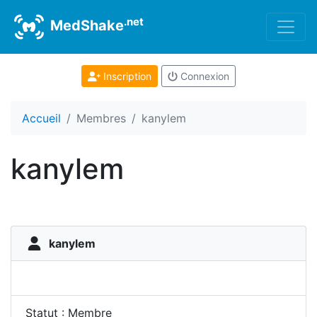
.net
MedShake
Inscription
Connexion
Accueil
Membres
kanylem
kanylem
kanylem
Statut : Membre