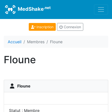
.net
MedShake
Inscription
Connexion
Accueil
Membres
Floune
Floune
Floune
Statut : Membre