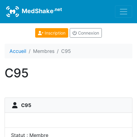
.net
MedShake
Inscription
Connexion
Accueil
Membres
C95
C95
C95
Statut : Membre