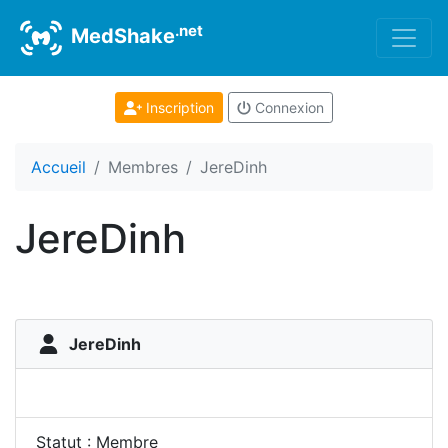
.net
MedShake
Inscription
Connexion
Accueil
Membres
JereDinh
JereDinh
JereDinh
Statut : Membre