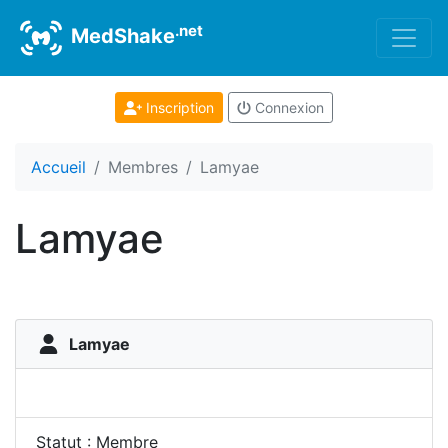
.net
MedShake
Inscription
Connexion
Accueil
Membres
Lamyae
Lamyae
Lamyae
Statut : Membre