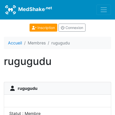
.net
MedShake
Inscription
Connexion
Accueil
Membres
rugugudu
rugugudu
rugugudu
Statut : Membre