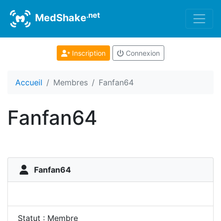
.net
MedShake
Inscription
Connexion
Accueil
Membres
Fanfan64
Fanfan64
Fanfan64
Statut : Membre