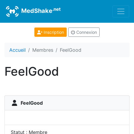
.net
MedShake
Inscription
Connexion
Accueil
Membres
FeelGood
FeelGood
FeelGood
Statut : Membre