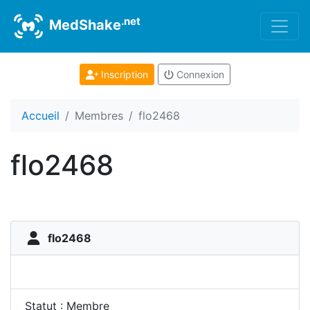
.net
MedShake
Inscription
Connexion
Accueil
Membres
flo2468
flo2468
flo2468
Statut : Membre