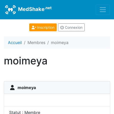
.net
MedShake
Inscription
Connexion
Accueil
Membres
moimeya
moimeya
moimeya
Statut : Membre