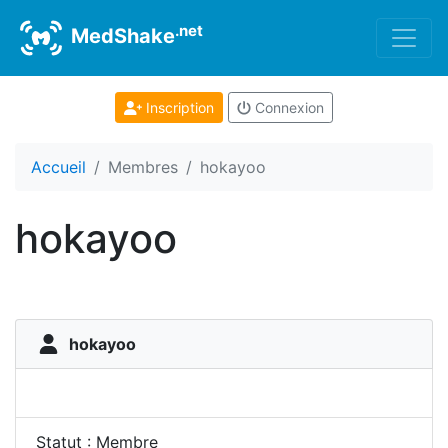
.net
MedShake
Inscription
Connexion
Accueil
Membres
hokayoo
hokayoo
hokayoo
Statut : Membre