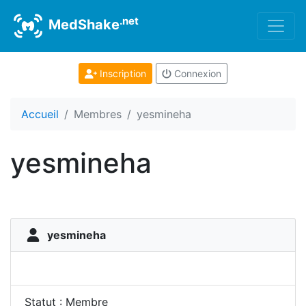
.net
MedShake
Inscription
Connexion
Accueil
Membres
yesmineha
yesmineha
yesmineha
Statut : Membre