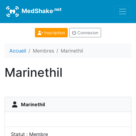
.net
MedShake
Inscription
Connexion
Accueil
Membres
Marinethil
Marinethil
Marinethil
Statut : Membre