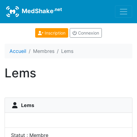
.net
MedShake
Inscription
Connexion
Accueil
Membres
Lems
Lems
Lems
Statut : Membre