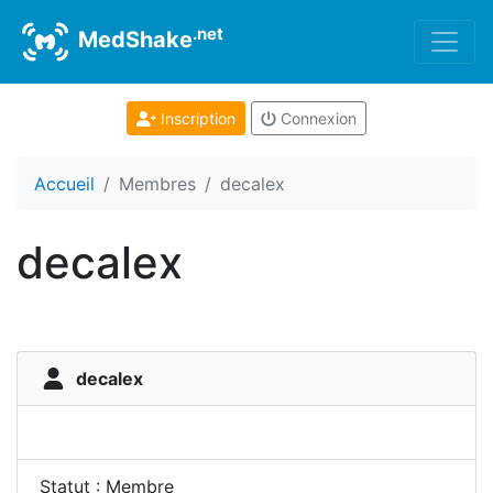
.net
MedShake
Inscription
Connexion
Accueil
Membres
decalex
decalex
decalex
Statut : Membre