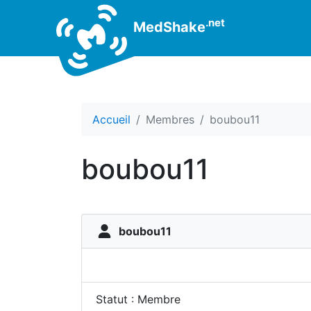
.net
MedShake
Accueil
Membres
boubou11
boubou11
boubou11
Statut : Membre