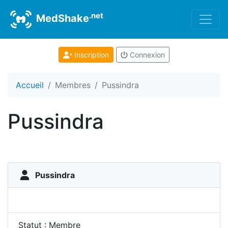
.net
MedShake
Inscription
Connexion
Accueil
Membres
Pussindra
Pussindra
Pussindra
Statut : Membre