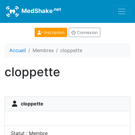
.net
MedShake
Inscription
Connexion
Accueil
Membres
cloppette
cloppette
cloppette
Statut : Membre