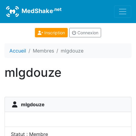
.net
MedShake
Inscription
Connexion
Accueil
Membres
mlgdouze
mlgdouze
mlgdouze
Statut : Membre