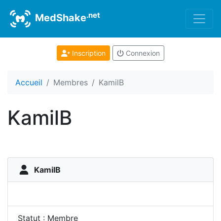
.net
MedShake
Inscription
Connexion
Accueil
Membres
KamilB
KamilB
KamilB
Statut : Membre