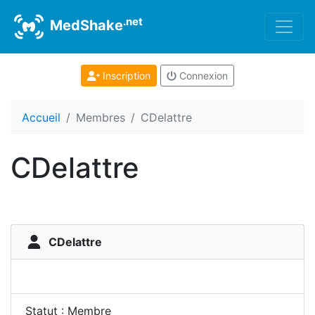
.net
MedShake
Inscription
Connexion
Accueil
Membres
CDelattre
CDelattre
CDelattre
Statut : Membre