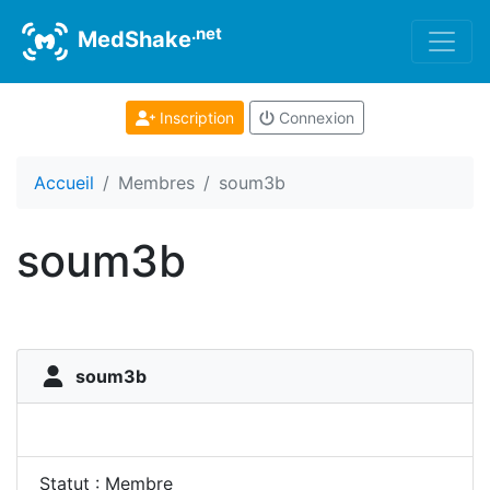
.net
MedShake
Inscription
Connexion
Accueil
Membres
soum3b
soum3b
soum3b
Statut : Membre