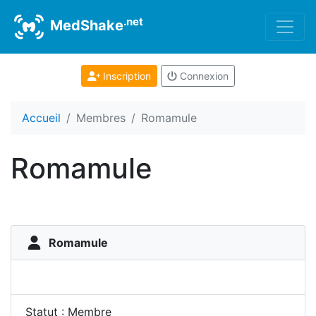
.net
MedShake
Inscription
Connexion
Accueil
Membres
Romamule
Romamule
Romamule
Statut : Membre