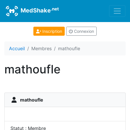
.net
MedShake
Inscription
Connexion
Accueil
Membres
mathoufle
mathoufle
mathoufle
Statut : Membre