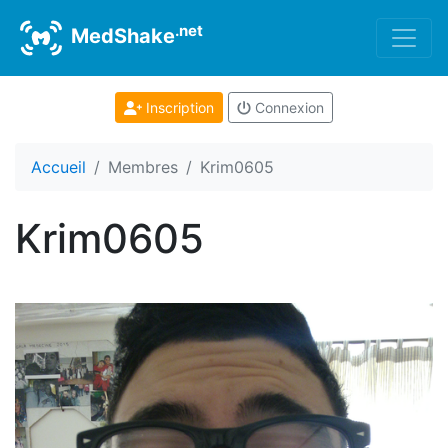
.net
MedShake
Inscription
Connexion
Accueil
Membres
Krim0605
Krim0605