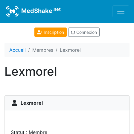
.net
MedShake
Inscription
Connexion
Accueil
Membres
Lexmorel
Lexmorel
Lexmorel
Statut : Membre